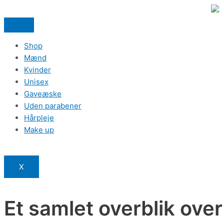
Gå
til
indholdet
Shop
Mænd
Kvinder
Unisex
Gaveæske
Uden parabener
Hårpleje
Make up
X
Et samlet overblik ove