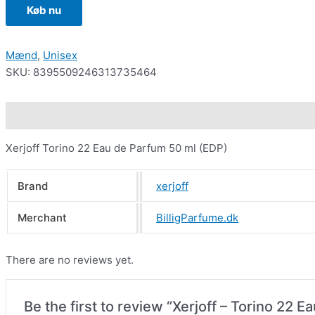
Køb nu
Mænd
,
Unisex
SKU:
8395509246313735464
Description
Additional information
Reviews (0)
Xerjoff Torino 22 Eau de Parfum 50 ml (EDP)
Brand
xerjoff
Merchant
BilligParfume.dk
There are no reviews yet.
Be the first to review “Xerjoff – Torino 22 