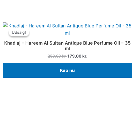
Udsalg!
Udsalg!
Khadlaj – Hareem Al Sultan Antique Blue Perfume Oil – 35
ml
250,00
kr.
179,00
kr.
Køb nu