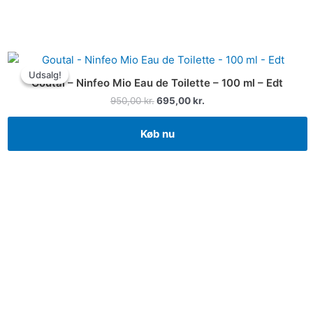
Udsalg!
Udsalg!
Goutal – Ninfeo Mio Eau de Toilette – 100 ml – Edt
950,00
kr.
695,00
kr.
Køb nu