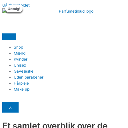
Gå til indholdet
Udsalg!
Udsalg!
Udsalg!
Udsalg!
Udsalg!
Udsalg!
Shop
Mænd
Kvinder
Unisex
Gaveæske
Uden parabener
Hårpleje
Make up
X
Et samlet overblik over de