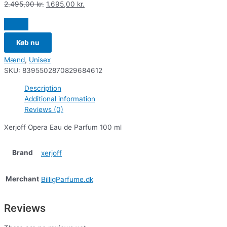
2.495,00
kr.
1.695,00
kr.
Køb nu
Mænd
,
Unisex
SKU:
8395502870829684612
Description
Additional information
Reviews (0)
Xerjoff Opera Eau de Parfum 100 ml
Brand
xerjoff
Merchant
BilligParfume.dk
Reviews