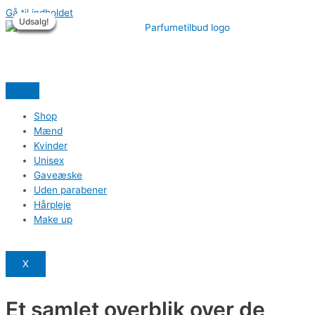
Gå til indholdet
Udsalg!
Udsalg!
Udsalg!
Udsalg!
Udsalg!
Udsalg!
Shop
Mænd
Kvinder
Unisex
Gaveæske
Uden parabener
Hårpleje
Make up
X
Et samlet overblik over de