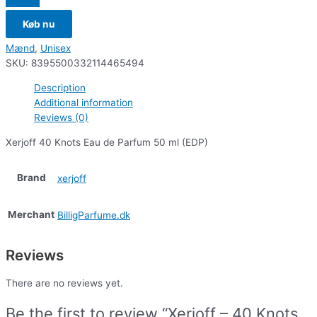
Køb nu
Mænd
,
Unisex
SKU:
8395500332114465494
Description
Additional information
Reviews (0)
Xerjoff 40 Knots Eau de Parfum 50 ml (EDP)
Brand
xerjoff
Merchant
BilligParfume.dk
Reviews
There are no reviews yet.
Be the first to review “Xerjoff – 40 Knots