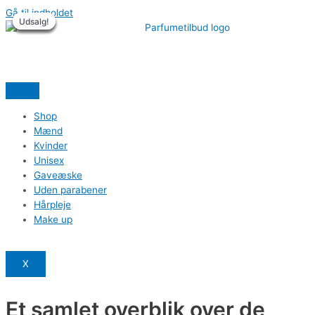
Gå til indholdet
Udsalg!
Udsalg!
Udsalg!
Udsalg!
Udsalg!
Udsalg!
Shop
Mænd
Kvinder
Unisex
Gaveæske
Uden parabener
Hårpleje
Make up
X
Et samlet overblik over de