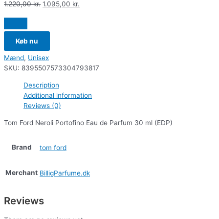
1.220,00
kr.
1.095,00
kr.
Køb nu
Mænd
,
Unisex
SKU:
8395507573304793817
Description
Additional information
Reviews (0)
Tom Ford Neroli Portofino Eau de Parfum 30 ml (EDP)
Brand
tom ford
Merchant
BilligParfume.dk
Reviews