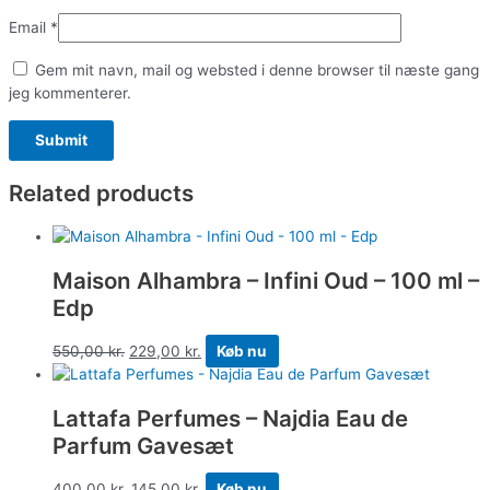
Email
*
Gem mit navn, mail og websted i denne browser til næste gang
jeg kommenterer.
Related products
Maison Alhambra – Infini Oud – 100 ml –
Edp
550,00
kr.
229,00
kr.
Køb nu
Lattafa Perfumes – Najdia Eau de
Parfum Gavesæt
400,00
kr.
145,00
kr.
Køb nu