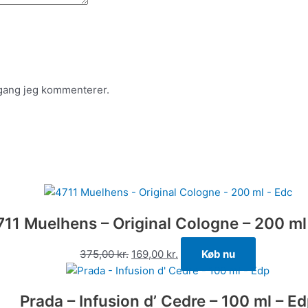
 gang jeg kommenterer.
711 Muelhens – Original Cologne – 200 ml
375,00
kr.
169,00
kr.
Køb nu
Prada – Infusion d’ Cedre – 100 ml – E