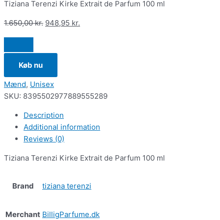
Tiziana Terenzi Kirke Extrait de Parfum 100 ml
1.650,00
kr.
948,95
kr.
Køb nu
Mænd
,
Unisex
SKU:
8395502977889555289
Description
Additional information
Reviews (0)
Tiziana Terenzi Kirke Extrait de Parfum 100 ml
Brand
tiziana terenzi
Merchant
BilligParfume.dk