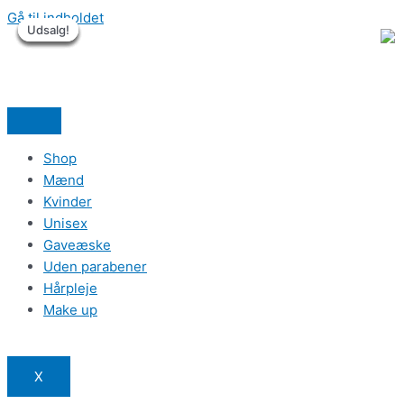
Gå til indholdet
Udsalg!
Udsalg!
Udsalg!
Udsalg!
Udsalg!
Udsalg!
Shop
Mænd
Kvinder
Unisex
Gaveæske
Uden parabener
Hårpleje
Make up
X