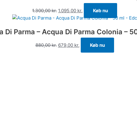
1.300,00
kr.
1.095,00
kr.
Køb nu
 Di Parma – Acqua Di Parma Colonia – 50
880,00
kr.
679,00
kr.
Køb nu