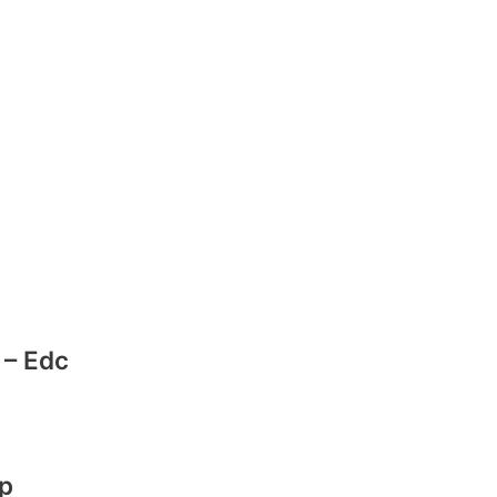
 – Edc
dp