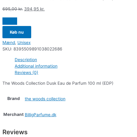
695,00
kr.
394,95
kr.
Køb nu
Mænd
,
Unisex
SKU:
8395509891038022686
Description
Additional information
Reviews (0)
The Woods Collection Dusk Eau de Parfum 100 ml (EDP)
Brand
the woods collection
Merchant
BilligParfume.dk
Reviews