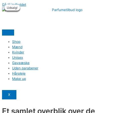
Gå til indholdet
Udsalg!
Udsalg!
Udsalg!
Udsalg!
Udsalg!
Udsalg!
Shop
Mænd
Kvinder
Unisex
Gaveæske
Uden parabener
Hårpleje
Make up
X
Et samlet overblik over de