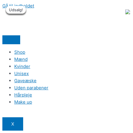
Gå til indholdet
Udsalg!
Udsalg!
Udsalg!
Udsalg!
Udsalg!
Udsalg!
Shop
Mænd
Kvinder
Unisex
Gaveæske
Uden parabener
Hårpleje
Make up
X