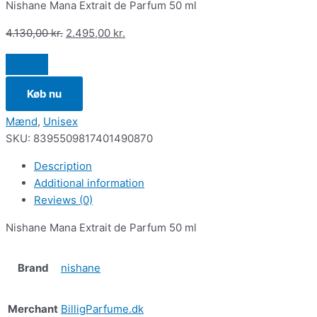
Nishane Mana Extrait de Parfum 50 ml
4.130,00
kr.
2.495,00
kr.
Køb nu
Mænd
,
Unisex
SKU:
8395509817401490870
Description
Additional information
Reviews (0)
Nishane Mana Extrait de Parfum 50 ml
Brand
nishane
Merchant
BilligParfume.dk