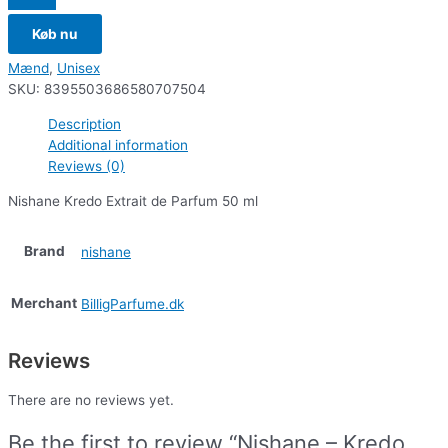
Køb nu
Mænd
,
Unisex
SKU:
8395503686580707504
Description
Additional information
Reviews (0)
Nishane Kredo Extrait de Parfum 50 ml
Brand
nishane
Merchant
BilligParfume.dk
Reviews
There are no reviews yet.
Be the first to review “Nishane – Kredo