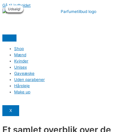
Gå til indholdet
Udsalg!
Udsalg!
Udsalg!
Udsalg!
Udsalg!
Udsalg!
Shop
Mænd
Kvinder
Unisex
Gaveæske
Uden parabener
Hårpleje
Make up
X
Et samlet overblik over de