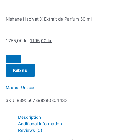
Nishane Hacivat X Extrait de Parfum 50 ml
1.755,00
kr.
1.195,00
kr.
Køb nu
Mænd
,
Unisex
SKU:
8395507898290804433
Description
Additional information
Reviews (0)