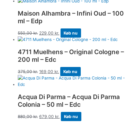
Maison Alhambra – Infini Oud – 100
ml – Edp
550,00
kr.
229,00
kr.
Køb nu
4711 Muelhens – Original Cologne –
200 ml – Edc
375,00
kr.
169,00
kr.
Køb nu
Acqua Di Parma – Acqua Di Parma
Colonia – 50 ml – Edc
880,00
kr.
679,00
kr.
Køb nu