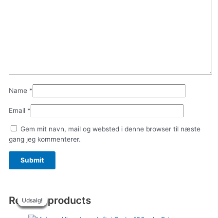
Name
*
Email
*
Gem mit navn, mail og websted i denne browser til næste
gang jeg kommenterer.
Related products
Udsalg!
Udsalg!
Udsalg!
Udsalg!
Udsalg!
Udsalg!