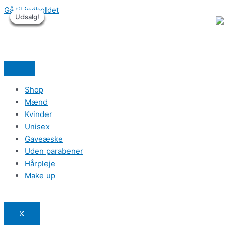
Gå til indholdet
Udsalg!
Udsalg!
Udsalg!
Udsalg!
Udsalg!
Udsalg!
Shop
Mænd
Kvinder
Unisex
Gaveæske
Uden parabener
Hårpleje
Make up
X