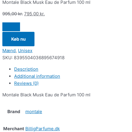
Montale Black Musk Eau de Parfum 100 ml
995,00
kr.
795,00
kr.
Køb nu
Mænd
,
Unisex
SKU:
8395504036895674918
Description
Additional information
Reviews (0)
Montale Black Musk Eau de Parfum 100 ml
Brand
montale
Merchant
BilligParfume.dk