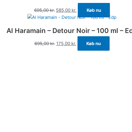
695,00
kr.
585,00
kr.
Køb nu
Al Haramain – Detour Noir – 100 ml – E
695,00
kr.
175,00
kr.
Køb nu