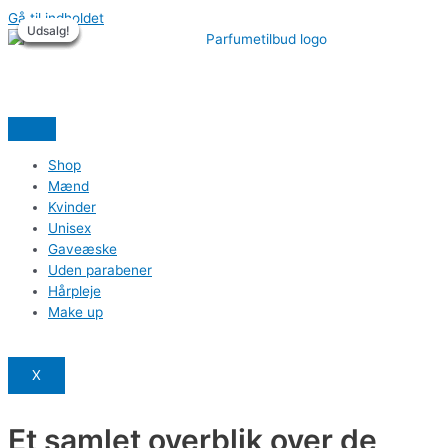
Gå til indholdet
Udsalg!
Udsalg!
Udsalg!
Udsalg!
Udsalg!
Udsalg!
Shop
Mænd
Kvinder
Unisex
Gaveæske
Uden parabener
Hårpleje
Make up
X
Et samlet overblik over de