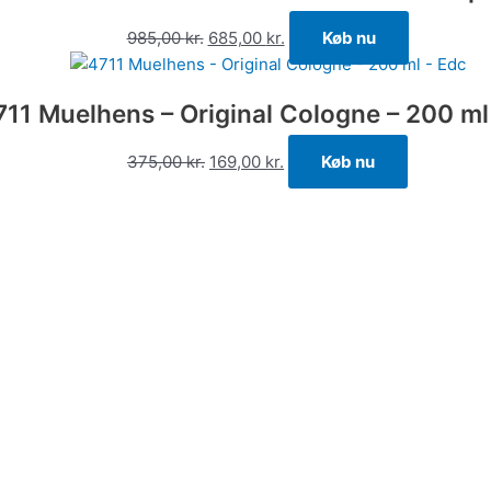
985,00
kr.
685,00
kr.
Køb nu
711 Muelhens – Original Cologne – 200 ml
375,00
kr.
169,00
kr.
Køb nu