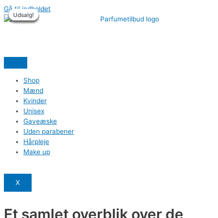
Gå til indholdet
Udsalg!
Udsalg!
Udsalg!
Udsalg!
Udsalg!
Udsalg!
Shop
Mænd
Kvinder
Unisex
Gaveæske
Uden parabener
Hårpleje
Make up
X
Et samlet overblik over de