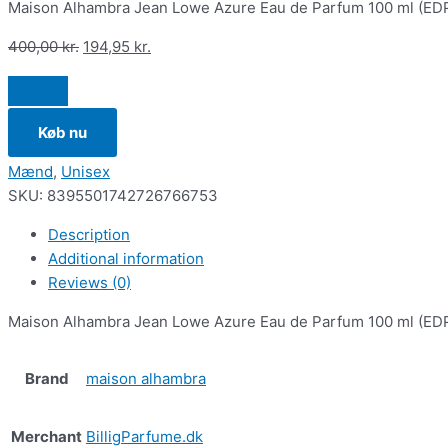
Maison Alhambra Jean Lowe Azure Eau de Parfum 100 ml (ED
400,00
kr.
194,95
kr.
Køb nu
Mænd
,
Unisex
SKU:
8395501742726766753
Description
Additional information
Reviews (0)
Maison Alhambra Jean Lowe Azure Eau de Parfum 100 ml (ED
Brand
maison alhambra
Merchant
BilligParfume.dk