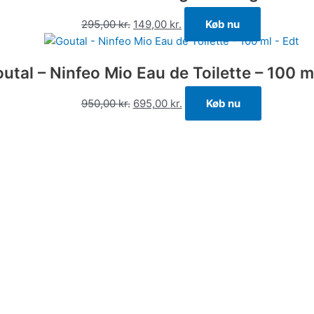
295,00
kr.
149,00
kr.
Køb nu
utal – Ninfeo Mio Eau de Toilette – 100 m
950,00
kr.
695,00
kr.
Køb nu