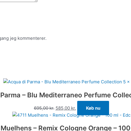
 gang jeg kommenterer.
 Parma – Blu Mediterraneo Perfume Collec
695,00
kr.
585,00
kr.
Køb nu
 Muelhens – Remix Cologne Orange – 100