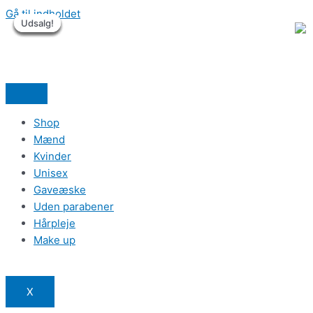
Gå til indholdet
Udsalg!
Udsalg!
Udsalg!
Udsalg!
Udsalg!
Udsalg!
Shop
Mænd
Kvinder
Unisex
Gaveæske
Uden parabener
Hårpleje
Make up
X