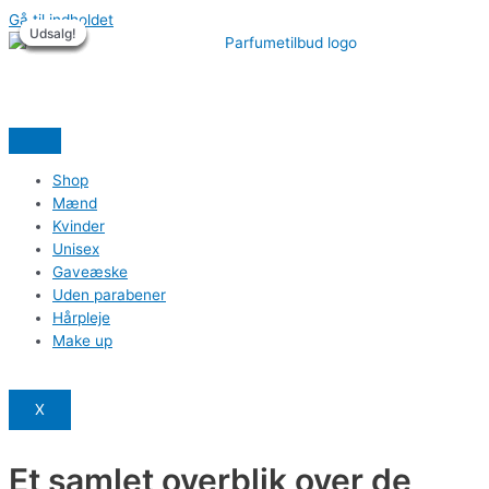
Gå til indholdet
Udsalg!
Udsalg!
Udsalg!
Udsalg!
Udsalg!
Udsalg!
Shop
Mænd
Kvinder
Unisex
Gaveæske
Uden parabener
Hårpleje
Make up
X
Et samlet overblik over de