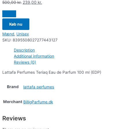
500,00
kr.
239,00
kr.
Køb nu
Mænd
,
Unisex
SKU:
8395508027277443127
Description
Additional information
Reviews (0)
Lattafa Perfumes Teriaq Eau de Parfum 100 ml (EDP)
Brand
lattafa perfumes
Merchant
BilligParfume.dk
Reviews