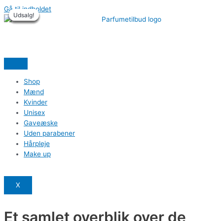
Gå til indholdet
Udsalg!
Udsalg!
Udsalg!
Udsalg!
Udsalg!
Udsalg!
Shop
Mænd
Kvinder
Unisex
Gaveæske
Uden parabener
Hårpleje
Make up
X
Et samlet overblik over de