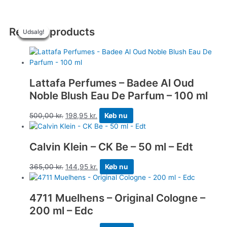
Related products
Udsalg!
Udsalg!
Udsalg!
Udsalg!
Udsalg!
Udsalg!
Lattafa Perfumes – Badee Al Oud
Noble Blush Eau De Parfum – 100 ml
500,00
kr.
198,95
kr.
Køb nu
Calvin Klein – CK Be – 50 ml – Edt
365,00
kr.
144,95
kr.
Køb nu
4711 Muelhens – Original Cologne –
200 ml – Edc