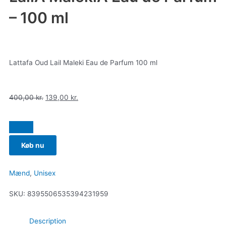
– 100 ml
Lattafa Oud Lail Maleki Eau de Parfum 100 ml
400,00
kr.
139,00
kr.
Køb nu
Mænd
,
Unisex
SKU:
8395506535394231959
Description