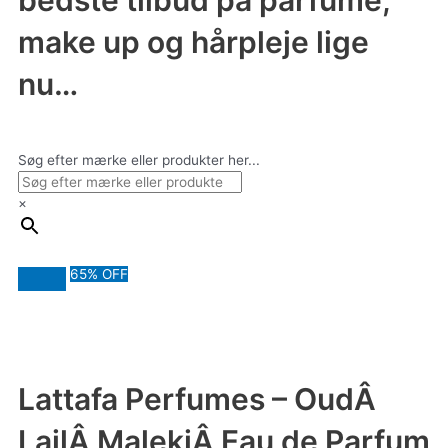
bedste tilbud på parfume,
make up og hårpleje lige
nu…
Søg efter mærke eller produkter her...
×
65% OFF
Lattafa Perfumes – OudÂ
LailÂ MalekiÂ Eau de Parfum