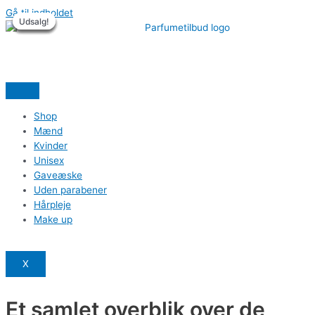
Gå til indholdet
Udsalg!
Udsalg!
Udsalg!
Udsalg!
Udsalg!
Udsalg!
Shop
Mænd
Kvinder
Unisex
Gaveæske
Uden parabener
Hårpleje
Make up
X
Et samlet overblik over de