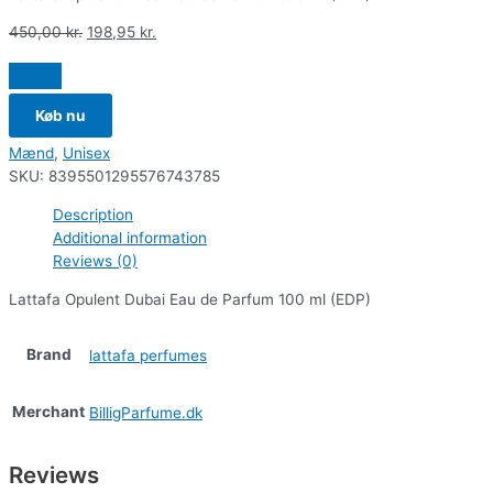
450,00
kr.
198,95
kr.
Køb nu
Mænd
,
Unisex
SKU:
8395501295576743785
Description
Additional information
Reviews (0)
Lattafa Opulent Dubai Eau de Parfum 100 ml (EDP)
Brand
lattafa perfumes
Merchant
BilligParfume.dk
Reviews