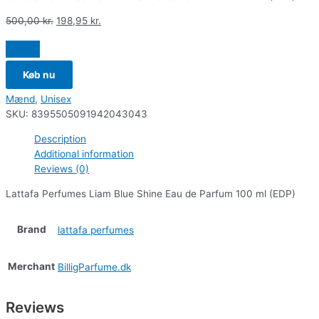
500,00
kr.
198,95
kr.
Køb nu
Mænd
,
Unisex
SKU:
8395505091942043043
Description
Additional information
Reviews (0)
Lattafa Perfumes Liam Blue Shine Eau de Parfum 100 ml (EDP)
Brand
lattafa perfumes
Merchant
BilligParfume.dk
Reviews