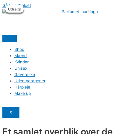
Gå til indholdet
Udsalg!
Udsalg!
Udsalg!
Udsalg!
Udsalg!
Udsalg!
Shop
Mænd
Kvinder
Unisex
Gaveæske
Uden parabener
Hårpleje
Make up
X
Et samlet overblik over de