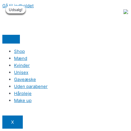
Gå til indholdet
Udsalg!
Udsalg!
Udsalg!
Udsalg!
Udsalg!
Udsalg!
Shop
Mænd
Kvinder
Unisex
Gaveæske
Uden parabener
Hårpleje
Make up
X