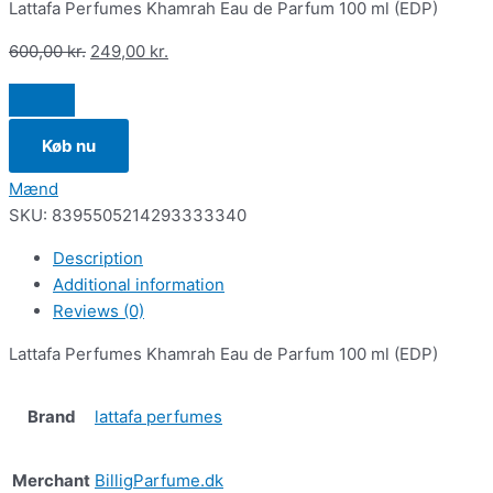
Lattafa Perfumes Khamrah Eau de Parfum 100 ml (EDP)
600,00
kr.
249,00
kr.
Køb nu
Mænd
SKU:
8395505214293333340
Description
Additional information
Reviews (0)
Lattafa Perfumes Khamrah Eau de Parfum 100 ml (EDP)
Brand
lattafa perfumes
Merchant
BilligParfume.dk