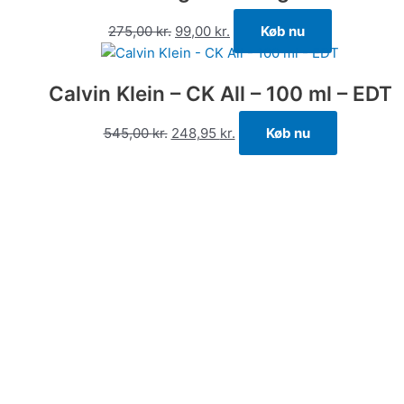
275,00
kr.
99,00
kr.
Køb nu
Calvin Klein – CK All – 100 ml – EDT
545,00
kr.
248,95
kr.
Køb nu