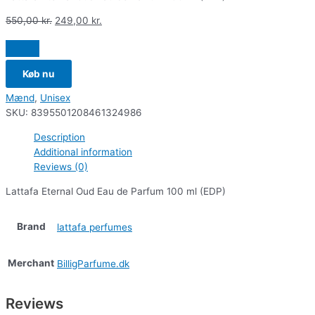
550,00
kr.
249,00
kr.
Køb nu
Mænd
,
Unisex
SKU:
8395501208461324986
Description
Additional information
Reviews (0)
Lattafa Eternal Oud Eau de Parfum 100 ml (EDP)
Brand
lattafa perfumes
Merchant
BilligParfume.dk
Reviews