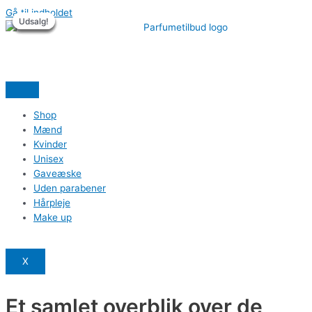
Gå til indholdet
Udsalg!
Udsalg!
Udsalg!
Udsalg!
Udsalg!
Udsalg!
Shop
Mænd
Kvinder
Unisex
Gaveæske
Uden parabener
Hårpleje
Make up
X
Et samlet overblik over de