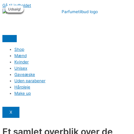
Gå til indholdet
Udsalg!
Udsalg!
Udsalg!
Udsalg!
Udsalg!
Udsalg!
Shop
Mænd
Kvinder
Unisex
Gaveæske
Uden parabener
Hårpleje
Make up
X
Et samlet overblik over de