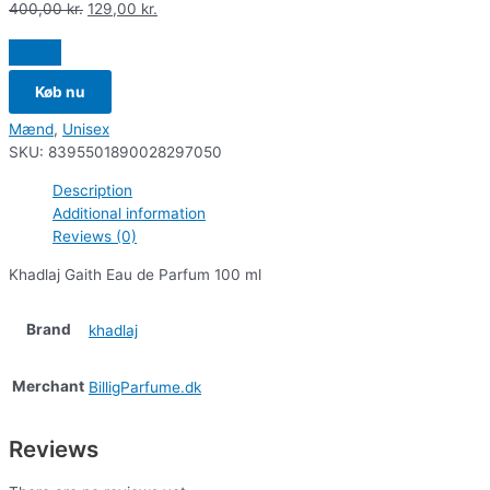
400,00
kr.
129,00
kr.
Køb nu
Mænd
,
Unisex
SKU:
8395501890028297050
Description
Additional information
Reviews (0)
Khadlaj Gaith Eau de Parfum 100 ml
Brand
khadlaj
Merchant
BilligParfume.dk
Reviews