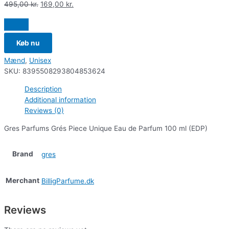
495,00
kr.
169,00
kr.
Køb nu
Mænd
,
Unisex
SKU:
8395508293804853624
Description
Additional information
Reviews (0)
Gres Parfums Grés Piece Unique Eau de Parfum 100 ml (EDP)
Brand
gres
Merchant
BilligParfume.dk
Reviews