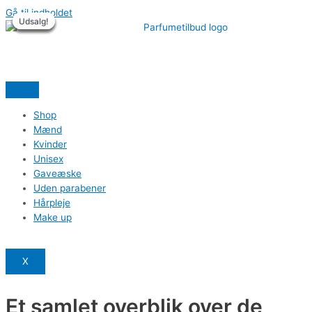
Gå til indholdet
Udsalg!
Udsalg!
Udsalg!
Udsalg!
Udsalg!
Udsalg!
Shop
Mænd
Kvinder
Unisex
Gaveæske
Uden parabener
Hårpleje
Make up
X
Et samlet overblik over de