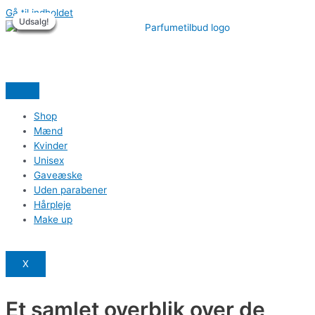
Gå til indholdet
Udsalg!
Udsalg!
Udsalg!
Udsalg!
Udsalg!
Udsalg!
Shop
Mænd
Kvinder
Unisex
Gaveæske
Uden parabener
Hårpleje
Make up
X
Et samlet overblik over de