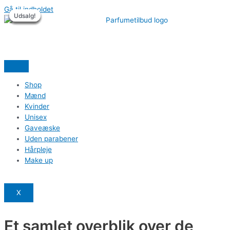
Gå til indholdet
Udsalg!
Udsalg!
Udsalg!
Udsalg!
Udsalg!
Udsalg!
Shop
Mænd
Kvinder
Unisex
Gaveæske
Uden parabener
Hårpleje
Make up
X
Et samlet overblik over de