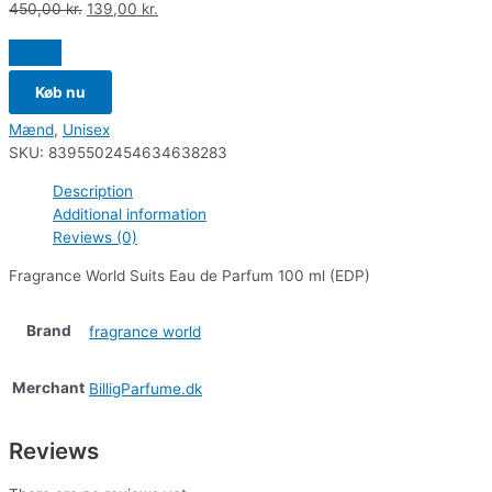
450,00
kr.
139,00
kr.
Køb nu
Mænd
,
Unisex
SKU:
8395502454634638283
Description
Additional information
Reviews (0)
Fragrance World Suits Eau de Parfum 100 ml (EDP)
Brand
fragrance world
Merchant
BilligParfume.dk
Reviews