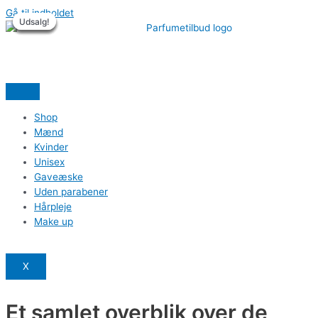
Gå til indholdet
Udsalg!
Udsalg!
Udsalg!
Udsalg!
Udsalg!
Udsalg!
Shop
Mænd
Kvinder
Unisex
Gaveæske
Uden parabener
Hårpleje
Make up
X
Et samlet overblik over de