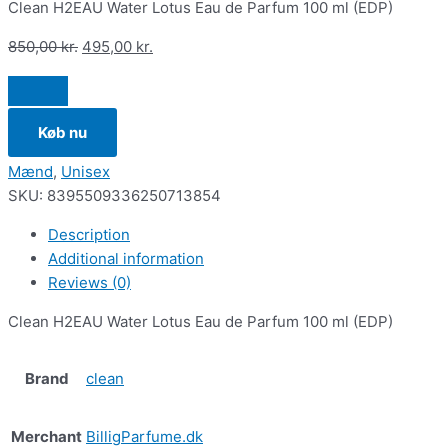
Clean H2EAU Water Lotus Eau de Parfum 100 ml (EDP)
850,00
kr.
495,00
kr.
Køb nu
Mænd
,
Unisex
SKU:
8395509336250713854
Description
Additional information
Reviews (0)
Clean H2EAU Water Lotus Eau de Parfum 100 ml (EDP)
Brand
clean
Merchant
BilligParfume.dk