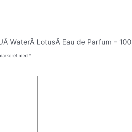
EAUÂ WaterÂ LotusÂ Eau de Parfum – 100
 markeret med
*