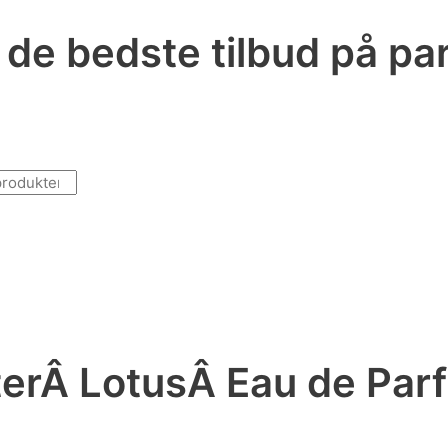
r de bedste tilbud på p
erÂ LotusÂ Eau de Parf