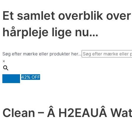
Et samlet overblik ove
hårpleje lige nu…
Søg efter mærke eller produkter her...
×
42% OFF
Clean – Â H2EAUÂ Wat