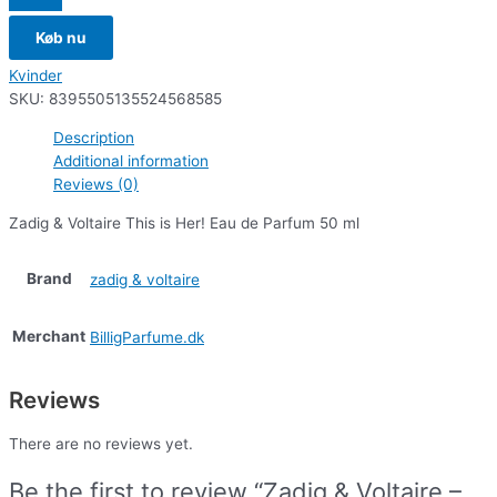
Køb nu
Kvinder
SKU:
8395505135524568585
Description
Additional information
Reviews (0)
Zadig & Voltaire This is Her! Eau de Parfum 50 ml
Brand
zadig & voltaire
Merchant
BilligParfume.dk
Reviews
There are no reviews yet.
Be the first to review “Zadig & Voltaire –