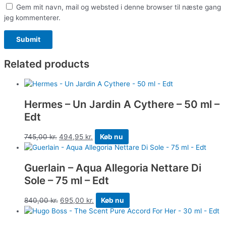
Gem mit navn, mail og websted i denne browser til næste gang
jeg kommenterer.
Related products
Hermes – Un Jardin A Cythere – 50 ml –
Edt
745,00
kr.
494,95
kr.
Køb nu
Guerlain – Aqua Allegoria Nettare Di
Sole – 75 ml – Edt
840,00
kr.
695,00
kr.
Køb nu