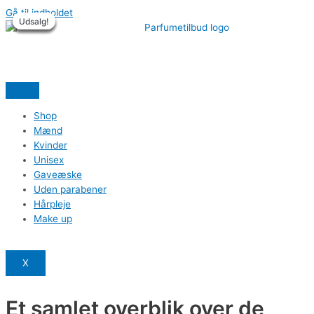
Gå til indholdet
Udsalg!
Udsalg!
Udsalg!
Udsalg!
Udsalg!
Udsalg!
Shop
Mænd
Kvinder
Unisex
Gaveæske
Uden parabener
Hårpleje
Make up
X
Et samlet overblik over de