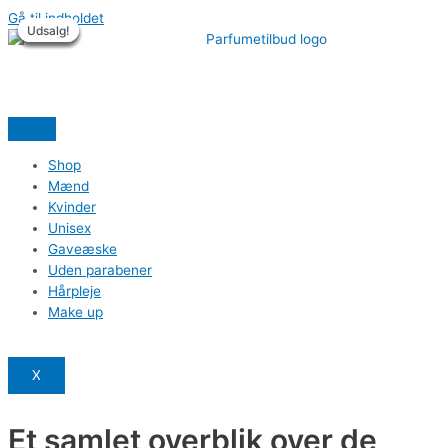
Gå til indholdet
Udsalg!
Udsalg!
Udsalg!
Udsalg!
Udsalg!
Udsalg!
Shop
Mænd
Kvinder
Unisex
Gaveæske
Uden parabener
Hårpleje
Make up
X
Et samlet overblik over de