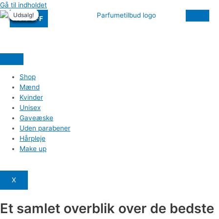
Gå til indholdet
Udsalg!
Udsalg!
Udsalg!
Udsalg!
Udsalg!
Udsalg!
15% OFF
Shop
Mænd
Kvinder
Unisex
Gaveæske
Uden parabener
Hårpleje
Make up
X
Et samlet overblik over de bedste