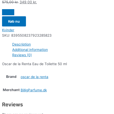
575,00
kr.
349,00
kr.
Køb nu
Kvinder
SKU:
8395508237923285823
Description
Additional information
Reviews (0)
Oscar de la Renta Eau de Toilette 50 ml
Brand
oscar de la renta
Merchant
BilligParfume.dk
Reviews