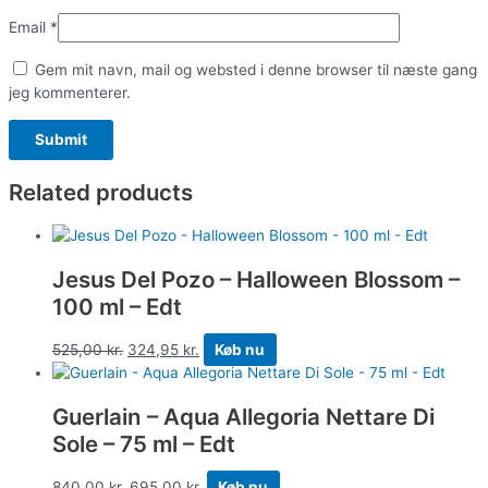
Email
*
Gem mit navn, mail og websted i denne browser til næste gang
jeg kommenterer.
Related products
Jesus Del Pozo – Halloween Blossom –
100 ml – Edt
525,00
kr.
324,95
kr.
Køb nu
Guerlain – Aqua Allegoria Nettare Di
Sole – 75 ml – Edt
840,00
kr.
695,00
kr.
Køb nu