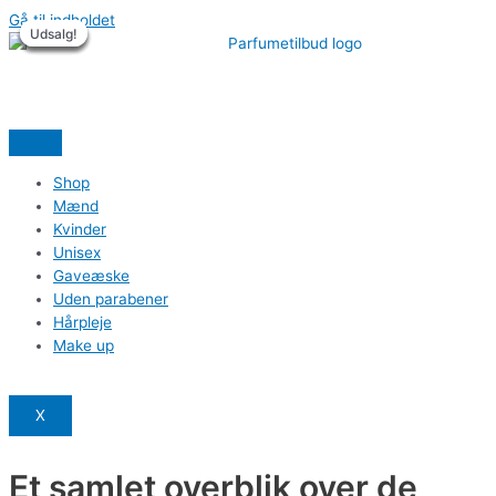
Gå til indholdet
Udsalg!
Udsalg!
Udsalg!
Udsalg!
Udsalg!
Udsalg!
Shop
Mænd
Kvinder
Unisex
Gaveæske
Uden parabener
Hårpleje
Make up
X
Et samlet overblik over de