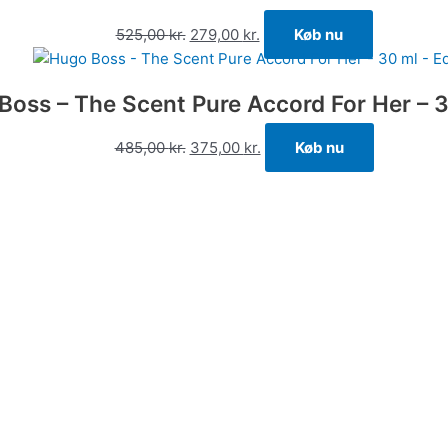
525,00
kr.
279,00
kr.
Køb nu
Boss – The Scent Pure Accord For Her – 3
485,00
kr.
375,00
kr.
Køb nu