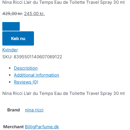
Nina Ricci L’air du Temps Eau de Toilette Travel Spray 30 ml
425,00
kr.
245,00
kr.
Køb nu
Kvinder
SKU:
8395501140607069122
Description
Additional information
Reviews (0)
Nina Ricci L’air du Temps Eau de Toilette Travel Spray 30 ml
Brand
nina ricci
Merchant
BilligParfume.dk