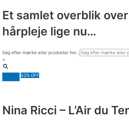
Et samlet overblik ove
hårpleje lige nu…
Søg efter mærke eller produkter her...
×
42% OFF
Nina Ricci – L’Air du T