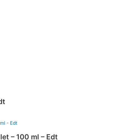
dt
et – 100 ml – Edt