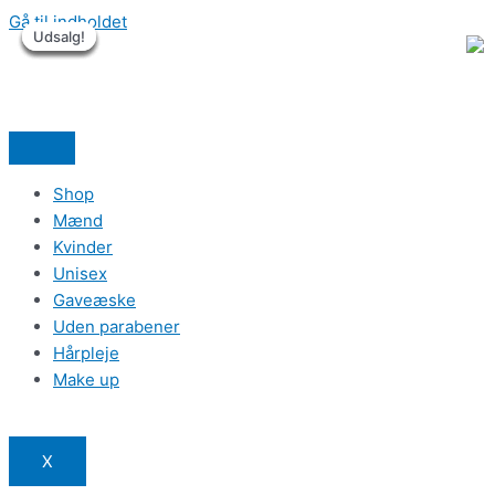
Gå til indholdet
Udsalg!
Udsalg!
Udsalg!
Udsalg!
Udsalg!
Udsalg!
Shop
Mænd
Kvinder
Unisex
Gaveæske
Uden parabener
Hårpleje
Make up
X