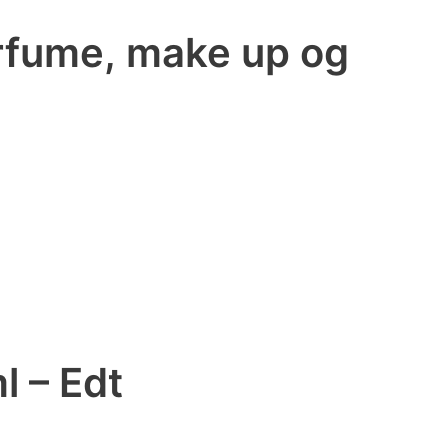
arfume, make up og
l – Edt