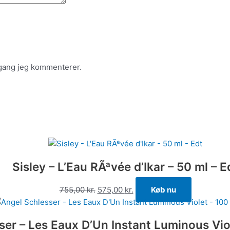
 gang jeg kommenterer.
Sisley – L’Eau RÃªvée d’Ikar – 50 ml – E
755,00
kr.
575,00
kr.
Køb nu
er – Les Eaux D’Un Instant Luminous Viol