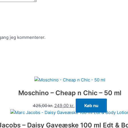
 gang jeg kommenterer.
Moschino – Cheap n Chic – 50 ml
425,00
kr.
249,00
kr.
Køb nu
Jacobs – Daisy Gaveæske 100 ml Edt & B