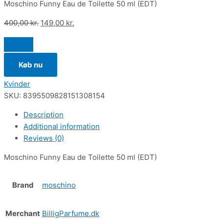
Moschino Funny Eau de Toilette 50 ml (EDT)
400,00
kr.
149,00
kr.
Køb nu
Kvinder
SKU:
8395509828151308154
Description
Additional information
Reviews (0)
Moschino Funny Eau de Toilette 50 ml (EDT)
Brand
moschino
Merchant
BilligParfume.dk