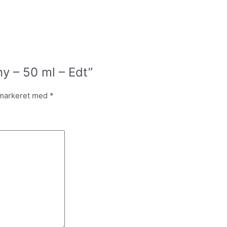
ny – 50 ml – Edt”
 markeret med
*