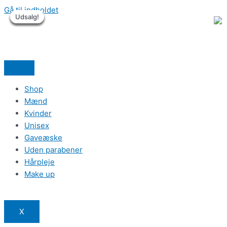
Gå til indholdet
Udsalg!
Udsalg!
Udsalg!
Udsalg!
Udsalg!
Udsalg!
Shop
Mænd
Kvinder
Unisex
Gaveæske
Uden parabener
Hårpleje
Make up
X