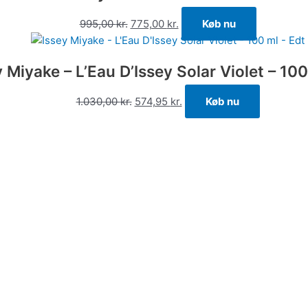
995,00
kr.
775,00
kr.
Køb nu
y Miyake – L’Eau D’Issey Solar Violet – 100
1.030,00
kr.
574,95
kr.
Køb nu