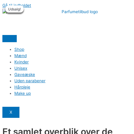
Gå til indholdet
Udsalg!
Udsalg!
Udsalg!
Udsalg!
Udsalg!
Udsalg!
Shop
Mænd
Kvinder
Unisex
Gaveæske
Uden parabener
Hårpleje
Make up
X
Et samlet overblik over de