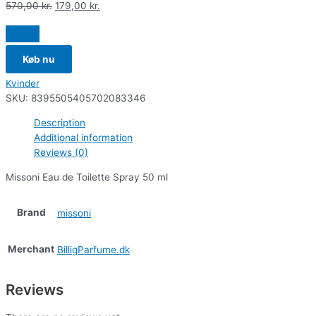
570,00
kr.
179,00
kr.
Køb nu
Kvinder
SKU:
8395505405702083346
Description
Additional information
Reviews (0)
Missoni Eau de Toilette Spray 50 ml
Brand
missoni
Merchant
BilligParfume.dk
Reviews