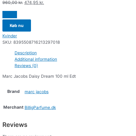
960,00
kr.
474,95
kr.
Køb nu
Kvinder
SKU:
8395508716213297018
Description
Additional information
Reviews (0)
Marc Jacobs Daisy Dream 100 ml Edt
Brand
marc jacobs
Merchant
BilligParfume.dk
Reviews