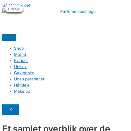
Gå til indholdet
Udsalg!
Udsalg!
Udsalg!
Udsalg!
Udsalg!
Udsalg!
Shop
Mænd
Kvinder
Unisex
Gaveæske
Uden parabener
Hårpleje
Make up
X
Et samlet overblik over de