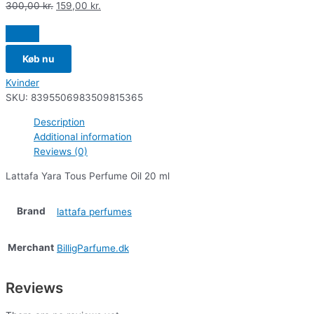
300,00
kr.
159,00
kr.
Køb nu
Kvinder
SKU:
8395506983509815365
Description
Additional information
Reviews (0)
Lattafa Yara Tous Perfume Oil 20 ml
Brand
lattafa perfumes
Merchant
BilligParfume.dk
Reviews