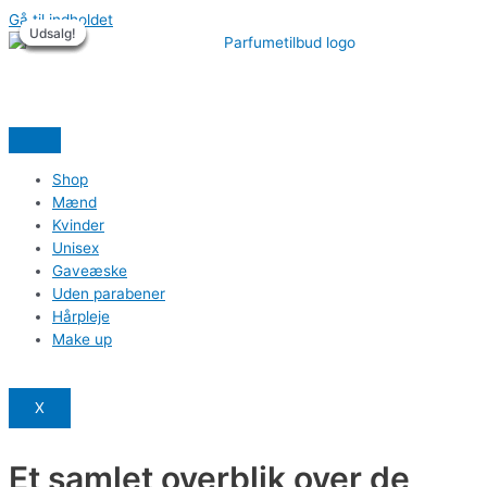
Gå til indholdet
Udsalg!
Udsalg!
Udsalg!
Udsalg!
Udsalg!
Udsalg!
Shop
Mænd
Kvinder
Unisex
Gaveæske
Uden parabener
Hårpleje
Make up
X
Et samlet overblik over de