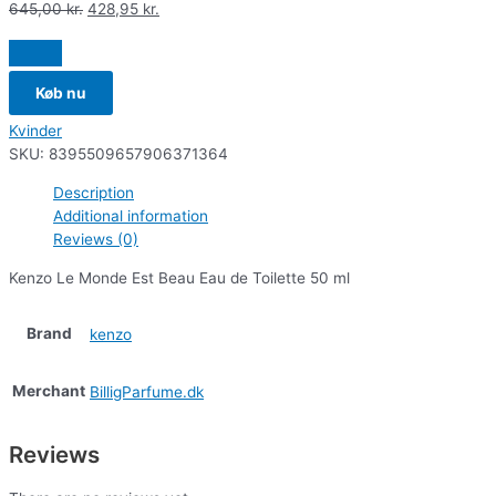
645,00
kr.
428,95
kr.
Køb nu
Kvinder
SKU:
8395509657906371364
Description
Additional information
Reviews (0)
Kenzo Le Monde Est Beau Eau de Toilette 50 ml
Brand
kenzo
Merchant
BilligParfume.dk
Reviews