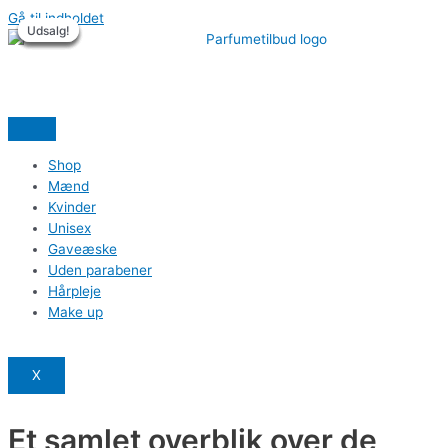
Gå til indholdet
Udsalg!
Udsalg!
Udsalg!
Udsalg!
Udsalg!
Udsalg!
Shop
Mænd
Kvinder
Unisex
Gaveæske
Uden parabener
Hårpleje
Make up
X
Et samlet overblik over de