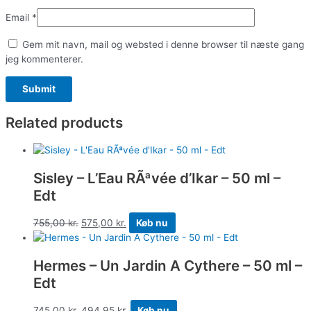
Email
*
Gem mit navn, mail og websted i denne browser til næste gang
jeg kommenterer.
Related products
Sisley – L’Eau RÃªvée d’Ikar – 50 ml –
Edt
755,00
kr.
575,00
kr.
Køb nu
Hermes – Un Jardin A Cythere – 50 ml –
Edt
745,00
kr.
494,95
kr.
Køb nu