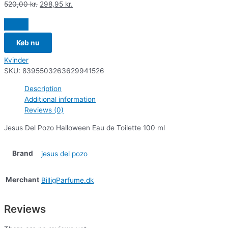
520,00
kr.
298,95
kr.
Køb nu
Kvinder
SKU:
8395503263629941526
Description
Additional information
Reviews (0)
Jesus Del Pozo Halloween Eau de Toilette 100 ml
Brand
jesus del pozo
Merchant
BilligParfume.dk
Reviews