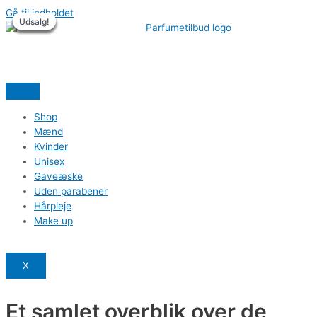
Gå til indholdet
Udsalg!
Udsalg!
Udsalg!
Udsalg!
Udsalg!
Udsalg!
Shop
Mænd
Kvinder
Unisex
Gaveæske
Uden parabener
Hårpleje
Make up
X
Et samlet overblik over de