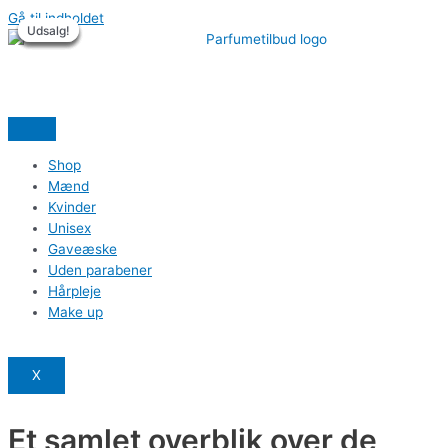
Gå til indholdet
Udsalg!
Udsalg!
Udsalg!
Udsalg!
Udsalg!
Udsalg!
Shop
Mænd
Kvinder
Unisex
Gaveæske
Uden parabener
Hårpleje
Make up
X
Et samlet overblik over de