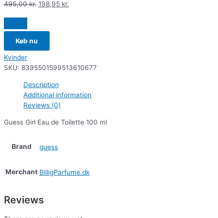
495,00
kr.
198,95
kr.
Køb nu
Kvinder
SKU:
8395501599513610677
Description
Additional information
Reviews (0)
Guess Girl Eau de Toilette 100 ml
Brand
guess
Merchant
BilligParfume.dk
Reviews