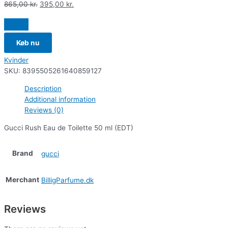
865,00
kr.
395,00
kr.
Køb nu
Kvinder
SKU:
8395505261640859127
Description
Additional information
Reviews (0)
Gucci Rush Eau de Toilette 50 ml (EDT)
Brand
gucci
Merchant
BilligParfume.dk
Reviews