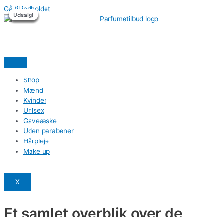
Gå til indholdet
Udsalg!
Udsalg!
Udsalg!
Udsalg!
Udsalg!
Udsalg!
Shop
Mænd
Kvinder
Unisex
Gaveæske
Uden parabener
Hårpleje
Make up
X
Et samlet overblik over de