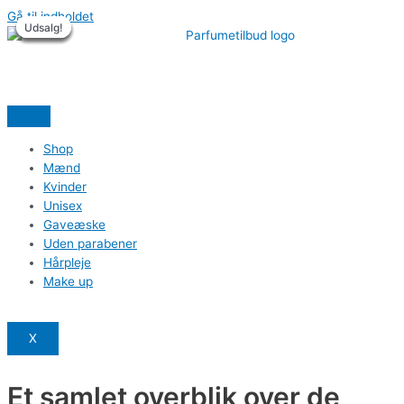
Gå til indholdet
Udsalg!
Udsalg!
Udsalg!
Udsalg!
Udsalg!
Udsalg!
Shop
Mænd
Kvinder
Unisex
Gaveæske
Uden parabener
Hårpleje
Make up
X
Et samlet overblik over de