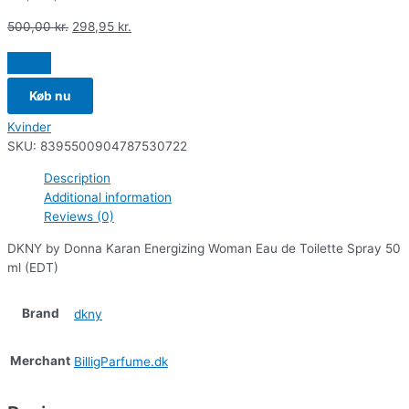
500,00
kr.
298,95
kr.
Køb nu
Kvinder
SKU:
8395500904787530722
Description
Additional information
Reviews (0)
DKNY by Donna Karan Energizing Woman Eau de Toilette Spray 50
ml (EDT)
Brand
dkny
Merchant
BilligParfume.dk