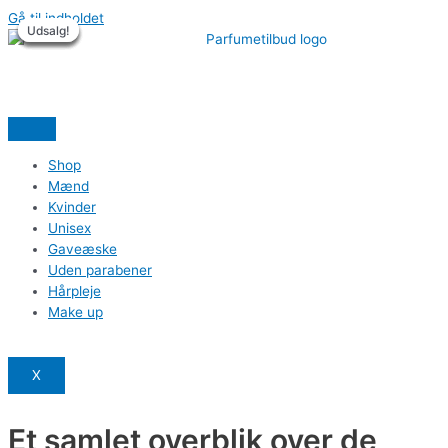
Gå til indholdet
Udsalg!
Udsalg!
Udsalg!
Udsalg!
Udsalg!
Udsalg!
Shop
Mænd
Kvinder
Unisex
Gaveæske
Uden parabener
Hårpleje
Make up
X
Et samlet overblik over de