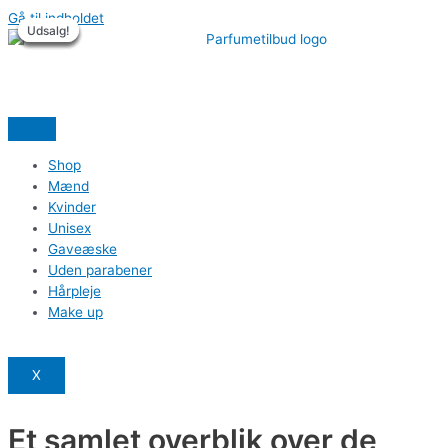
Gå til indholdet
Udsalg!
Udsalg!
Udsalg!
Udsalg!
Udsalg!
Udsalg!
Shop
Mænd
Kvinder
Unisex
Gaveæske
Uden parabener
Hårpleje
Make up
X
Et samlet overblik over de