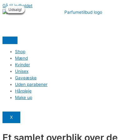
Gå til indholdet
Udsalg!
Udsalg!
Udsalg!
Udsalg!
Udsalg!
Udsalg!
Shop
Mænd
Kvinder
Unisex
Gaveæske
Uden parabener
Hårpleje
Make up
X
Et samlet overblik over de