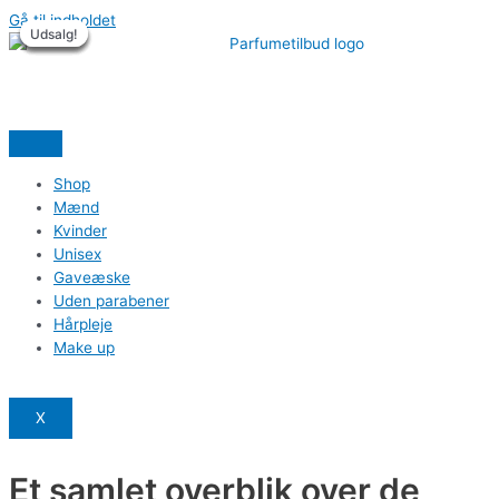
Gå til indholdet
Udsalg!
Udsalg!
Udsalg!
Udsalg!
Udsalg!
Udsalg!
Shop
Mænd
Kvinder
Unisex
Gaveæske
Uden parabener
Hårpleje
Make up
X
Et samlet overblik over de