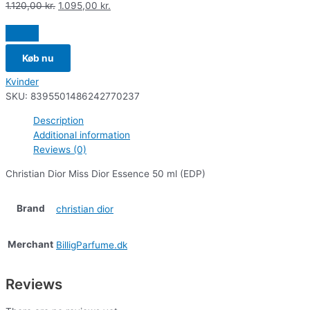
1.120,00
kr.
1.095,00
kr.
Køb nu
Kvinder
SKU:
8395501486242770237
Description
Additional information
Reviews (0)
Christian Dior Miss Dior Essence 50 ml (EDP)
Brand
christian dior
Merchant
BilligParfume.dk
Reviews