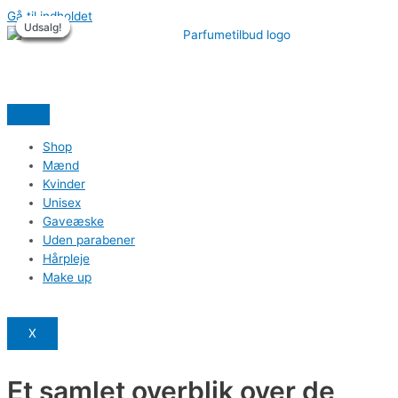
Gå til indholdet
Udsalg!
Udsalg!
Udsalg!
Udsalg!
Udsalg!
Udsalg!
Shop
Mænd
Kvinder
Unisex
Gaveæske
Uden parabener
Hårpleje
Make up
X
Et samlet overblik over de