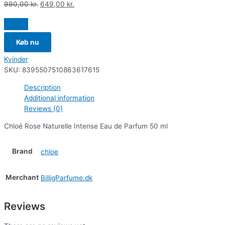
990,00
kr.
649,00
kr.
Køb nu
Kvinder
SKU:
8395507510863617615
Description
Additional information
Reviews (0)
Chloé Rose Naturelle Intense Eau de Parfum 50 ml
Brand
chloe
Merchant
BilligParfume.dk
Reviews